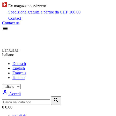
Ex magazzino svizzero
Spedizione gratuita a partire da CHF 100.00
Contact
Contact us

Language:
Italiano
Deutsch
English
Français
Italiano

Accedi

0
0.00
tipi di tè