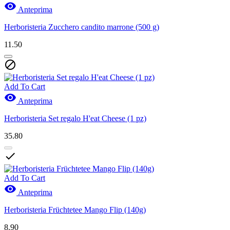

Anteprima
Herboristeria Zucchero candito marrone (500 g)
11.50

Add To Cart

Anteprima
Herboristeria Set regalo H'eat Cheese (1 pz)
35.80

Add To Cart

Anteprima
Herboristeria Früchtetee Mango Flip (140g)
8.90