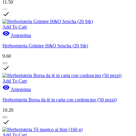
11.50

Add To Cart

Anteprima
Herboristeria Grüntee H&O Sencha (20 Stk)
9.60

Add To Cart

Anteprima
Herboristeria Borsa da tè in carta con cordoncino (50 pezzi)
10.20

Add To Cart