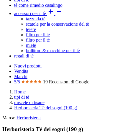
tè come rimedio casalingo


accessori per il tè
tazze da tè
scatole per la conservazione del tè
teiere
filtro per il tè
filtro per il tè
miele
bollitore & macchine per il tè
regali di tè
Nuovi prodotti
Vendita
Marchi
5/5
19 Recensioni di Google
Home
tipi di tè
miscele di tisane
Herboristeria Tè dei sogni (190 g)
Marca:
Herboristeria
Herboristeria Tè dei sogni (190 g)