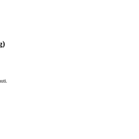
g)
uti.