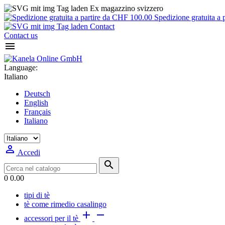
Ex magazzino svizzero
Spedizione gratuita a 
Contact
Contact us

Language:
Italiano
Deutsch
English
Français
Italiano

Accedi

0
0.00
tipi di tè
tè come rimedio casalingo


accessori per il tè