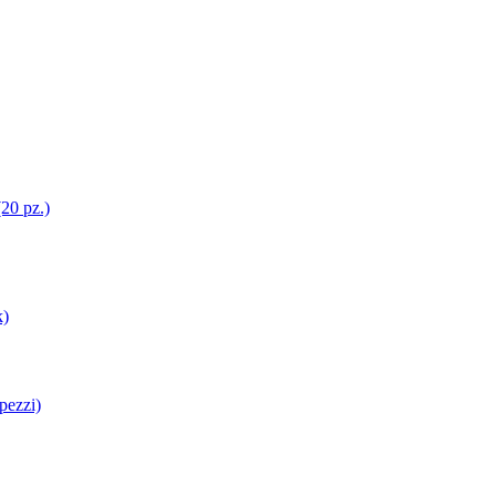
20 pz.)
pezzi)