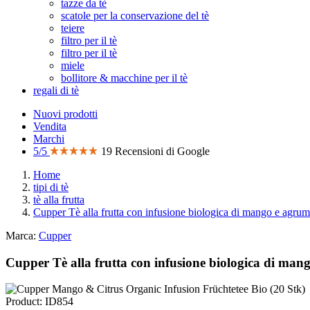
tazze da tè
scatole per la conservazione del tè
teiere
filtro per il tè
filtro per il tè
miele
bollitore & macchine per il tè
regali di tè
Nuovi prodotti
Vendita
Marchi
5/5
19 Recensioni di Google
Home
tipi di tè
tè alla frutta
Cupper Tè alla frutta con infusione biologica di mango e agrum
Marca:
Cupper
Cupper Tè alla frutta con infusione biologica di mang
Product: ID854