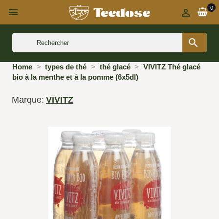
0



Home
types de thé
thé glacé
VIVITZ Thé glacé
bio à la menthe et à la pomme (6x5dl)
Marque:
VIVITZ