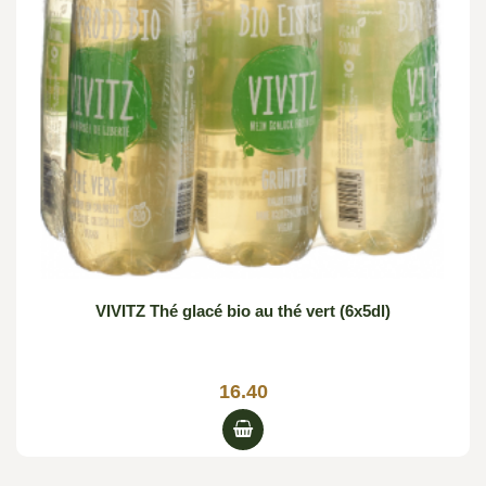
VIVITZ Thé glacé bio au thé vert (6x5dl)
16.40