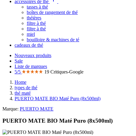
accessoires de thé
tasses à thé
boîtes de rangement de thé
théières
filtre à thé
filtre à thé
miel
bouilloire & machines de té
cadeaux de thé
Nouveaux produits
Sale
Liste de marques
5/5
19 Critiques-Google
Home
types de thé
thé maté
PUERTO MATE BIO Maté Puro (8x500ml)
Marque:
PUERTO MATE
PUERTO MATE BIO Maté Puro (8x500ml)