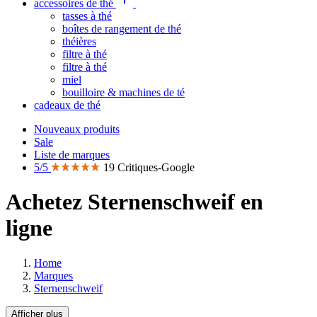
accessoires de thé
tasses à thé
boîtes de rangement de thé
théières
filtre à thé
filtre à thé
miel
bouilloire & machines de té
cadeaux de thé
Nouveaux produits
Sale
Liste de marques
5/5
19 Critiques-Google
Achetez Sternenschweif en
ligne
Home
Marques
Sternenschweif
Afficher plus