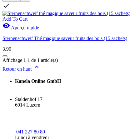
Effacer les filtres

Prix
CHF
CHF
Add To Cart

Aperçu rapide
Nouveaux Produits
Sternenschweif Thé magique saveur fruits des bois (15 sachets)
Nouveaux Produits
0
3.90
Promotions
Affichage 1-1 de 1 article(s)
Promotions
0

Retour en haut
Catégories
Kanela Online GmbH
thé comme remède maison
1
thé pour bébés et enfants
1
Staldenhof 17
Voir les Produits
1
6014 Luzern
041 227 80 80
Lundi à vendredi